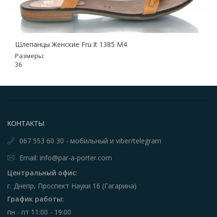
Шлепанцы Женские Fru.It 1385 M4
Размеры:
36
КОНТАКТЫ
067 553 60 30 - мобильный и viber/telegram
Email: info@par-a-porter.com
Центральный офис:
г. Днепр, Проспект Науки 16 (Гагарина)
График работы:
пн - пт 11:00 - 19:00