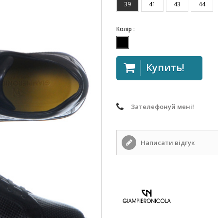
39
41
43
44
Колір :
Купить!
Зателефонуй мені!
Написати відгук