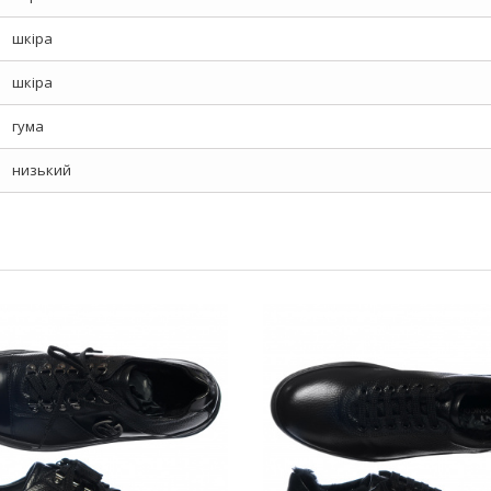
шкіра
шкіра
гума
низький