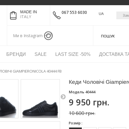
MADE IN
067 553 6030
UA
Зам
ITALY
Ми в Instagram
БРЕНДИ
SALE
LAST SIZE -50%
ДОСТАВКА Т
ОВІЧІ GIAMPIERONICOLA 40444 FB
Кеди Чоловічі Giampier
Модель
40444
9 950 грн.
10 600 грн.
Розмір :