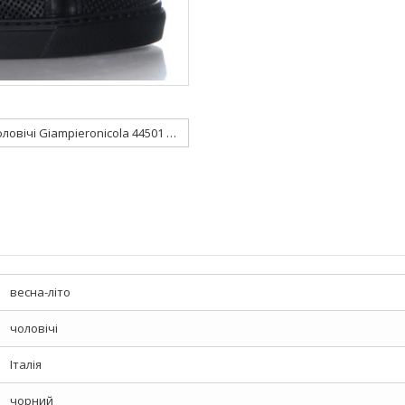
Кеди чоловічі Giampieronicola 44501 Fb
весна-літо
чоловічі
Італія
чорний