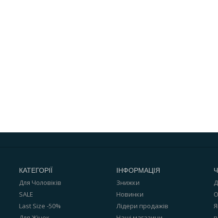
КАТЕГОРІЇ
ІНФОРМАЦІЯ
Ч
Для Чоловіків
Знижки
Д
SALE
Новинки
О
Last Size -50%
Лідери продажів
Я
Для Жінок
Наші магазини
в