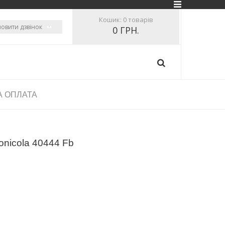
Кошик:
0 товарів
овити дзвінок
0 ГРН.
А ОПЛАТА
onicola 40444 Fb