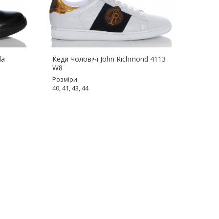
la
Кеди Чоловічі John Richmond 4113
Кеди 
W8
1 W8
Розміри:
Розмір
40, 41, 43, 44
42, 43,