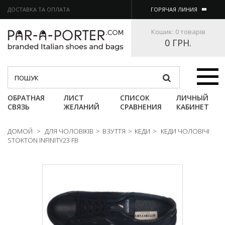
ДОСТАВКА ТА ОПЛАТА
ГОРЯЧАЯ ЛИНИЯ
Кошик:
0 товарів
0 ГРН.
Категории
ОБРАТНАЯ
ЛИСТ
СПИСОК
ЛИЧНЫЙ
СВЯЗЬ
ЖЕЛАНИЙ
СРАВНЕНИЯ
КАБИНЕТ
ДОМОЙ
>
ДЛЯ ЧОЛОВІКІВ
>
ВЗУТТЯ
>
КЕДИ
>
КЕДИ ЧОЛОВІЧІ
STOKTON INFINITY23 FB