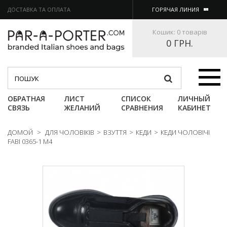
ДОСТАВКА ТА ОПЛАТА
ГОРЯЧАЯ ЛИНИЯ
Кошик:
0 товарів
0 ГРН.
Категории
ОБРАТНАЯ
ЛИСТ
СПИСОК
ЛИЧНЫЙ
СВЯЗЬ
ЖЕЛАНИЙ
СРАВНЕНИЯ
КАБИНЕТ
ДОМОЙ
>
ДЛЯ ЧОЛОВІКІВ
>
ВЗУТТЯ
>
КЕДИ
>
КЕДИ ЧОЛОВІЧІ
FABI 0365-1 M4