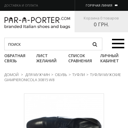
ДОСТАВКА И ОПЛАТА
ГОРЯЧАЯ ЛИНИЯ
Корзина
0 товаров
0 ГРН.
Категории
ОБРАТНАЯ
ЛИСТ
СПИСОК
ЛИЧНЫЙ
СВЯЗЬ
ЖЕЛАНИЙ
СРАВНЕНИЯ
КАБИНЕТ
ДОМОЙ
>
ДЛЯ МУЖЧИН
>
ОБУВЬ
>
ТУФЛИ
>
ТУФЛИ МУЖСКИЕ
GIAMPIERONICOLA 30815 W8