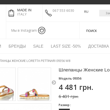
MADE IN
067 553 6030
RU
За
ITALY
Мы в Instagram
И
БРЕНДЫ
SALE
LAST SIZE -50%
ДОСТАВКА
АНЦЫ ЖЕНСКИЕ LORETTA PETTINARI 09356 W8
Шлепанцы Женские Lore
Модель
09356
4 481 грн.
6 401 грн.
Размер :