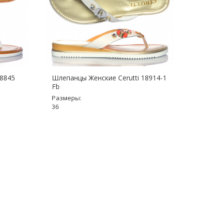
18845
Шлепанцы Женские Cerutti 18914-1
Шлепа
Fb
Fb
Размеры:
Разме
36
35, 36