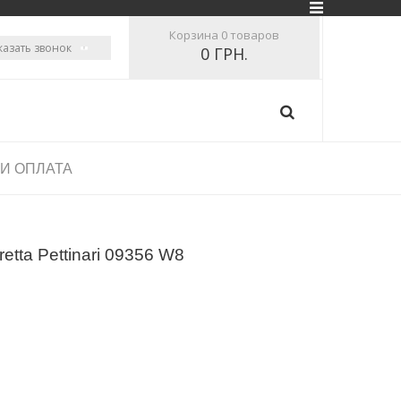
Корзина
0 товаров
казать звонок
0 ГРН.
 И ОПЛАТА
tta Pettinari 09356 W8