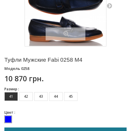
Туфли Мужские Fabi 0258 M4
Модель
0258
10 870 грн.
Размер :
41
42
43
44
45
Цвет :