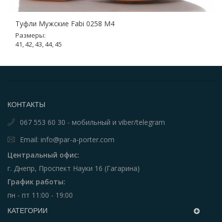
Туфли Мужские Fabi 0258 M4
Размеры:
41, 42, 43, 44, 45
КОНТАКТЫ
067 553 60 30 - мобильный и viber/telegram
Email: info@par-a-porter.com
Центральный офис:
г. Днепр, Проспект Науки 16 (Гагарина)
График работы:
пн - пт 11:00 - 19:00
КАТЕГОРИИ