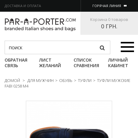
ДОСТАВКА И ОПЛАТА
ГОРЯЧАЯ ЛИНИЯ
Корзина
0 товаров
0 ГРН.
Категории
ОБРАТНАЯ
ЛИСТ
СПИСОК
ЛИЧНЫЙ
СВЯЗЬ
ЖЕЛАНИЙ
СРАВНЕНИЯ
КАБИНЕТ
ДОМОЙ
>
ДЛЯ МУЖЧИН
>
ОБУВЬ
>
ТУФЛИ
>
ТУФЛИ МУЖСКИЕ
FABI 0258 M4