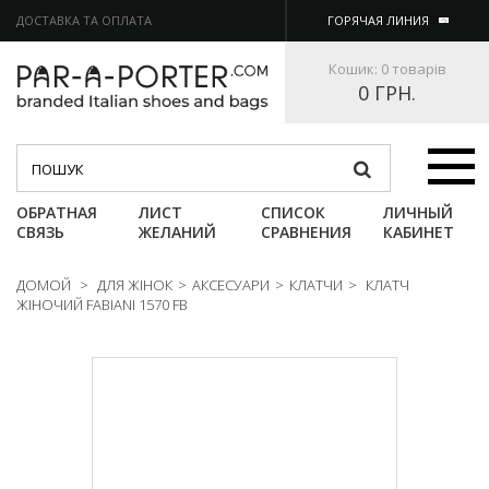
ДОСТАВКА ТА ОПЛАТА
ГОРЯЧАЯ ЛИНИЯ
Кошик:
0 товарів
0 ГРН.
Категории
ОБРАТНАЯ
ЛИСТ
СПИСОК
ЛИЧНЫЙ
СВЯЗЬ
ЖЕЛАНИЙ
СРАВНЕНИЯ
КАБИНЕТ
ДОМОЙ
>
ДЛЯ ЖІНОК
>
АКСЕСУАРИ
>
КЛАТЧИ
>
КЛАТЧ
ЖІНОЧИЙ FABIANI 1570 FB