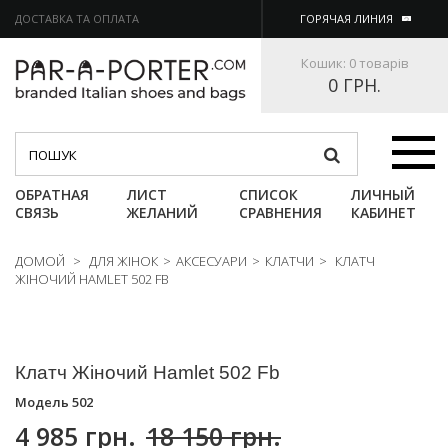
ДОСТАВКА ТА ОПЛАТА
ГОРЯЧАЯ ЛИНИЯ
Кошик:
0 товарів
0 ГРН.
Категории
ОБРАТНАЯ
ЛИСТ
СПИСОК
ЛИЧНЫЙ
СВЯЗЬ
ЖЕЛАНИЙ
СРАВНЕНИЯ
КАБИНЕТ
ДОМОЙ
>
ДЛЯ ЖІНОК
>
АКСЕСУАРИ
>
КЛАТЧИ
>
КЛАТЧ
ЖІНОЧИЙ HAMLET 502 FB
Клатч Жіночий Hamlet 502 Fb
Модель
502
4 985 грн.
18 150 грн.