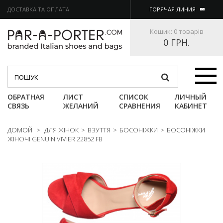
ДОСТАВКА ТА ОПЛАТА
ГОРЯЧАЯ ЛИНИЯ
Кошик:
0 товарів
0 ГРН.
Категории
ОБРАТНАЯ
ЛИСТ
СПИСОК
ЛИЧНЫЙ
СВЯЗЬ
ЖЕЛАНИЙ
СРАВНЕНИЯ
КАБИНЕТ
ДОМОЙ
>
ДЛЯ ЖІНОК
>
ВЗУТТЯ
>
БОСОНІЖКИ
>
БОСОНІЖКИ
ЖІНОЧІ GENUIN VIVIER 22852 FB