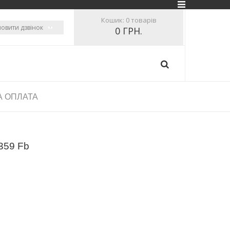
Кошик:
0 товарів
овити дзвінок
0 ГРН.
А ОПЛАТА
359 Fb