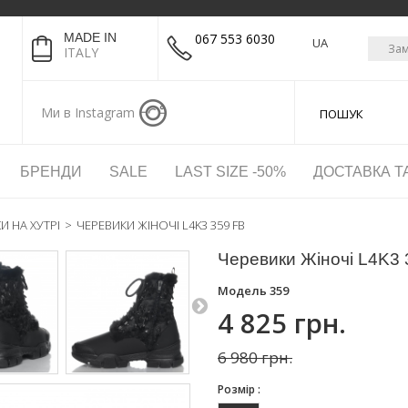
MADE IN
067 553 6030
UA
Зам
ITALY
Ми в Instagram
БРЕНДИ
SALE
LAST SIZE -50%
ДОСТАВКА Т
И НА ХУТРІ
>
ЧЕРЕВИКИ ЖІНОЧІ L4K3 359 FB
Черевики Жіночі L4K3 
Модель
359
4 825 грн.
6 980 грн.
Розмір :