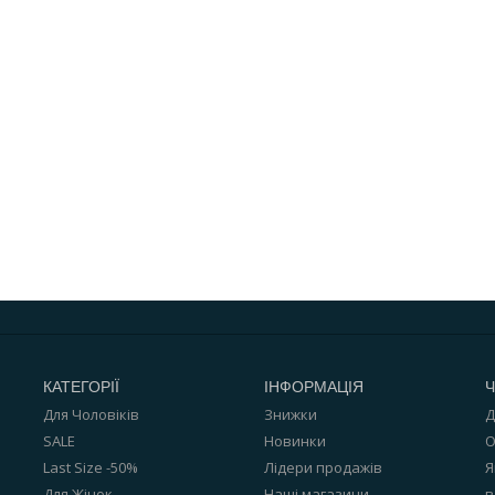
КАТЕГОРІЇ
ІНФОРМАЦІЯ
Ч
Для Чоловіків
Знижки
Д
SALE
Новинки
О
Last Size -50%
Лідери продажів
Я
Для Жінок
Наші магазини
в