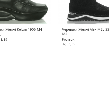
ки Жіночі Kelton 1906 М4
Черевики Жіночі Alex MELIS
М4
и:
38, 39
Розміри:
37, 38, 39