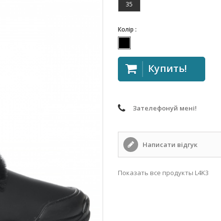
35
Колір :
Купить!
Зателефонуй мені!
Написати відгук
Показать все продукты L4K3