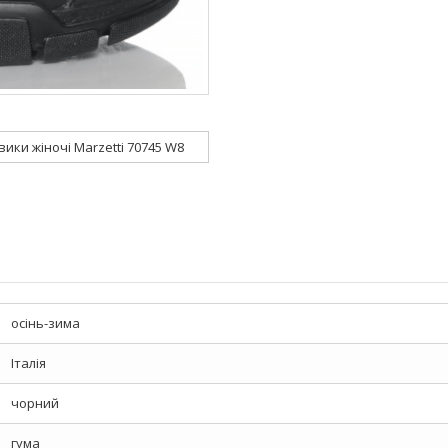
ики жіночі Marzetti 70745 W8
осінь-зима
Італія
чорний
гума