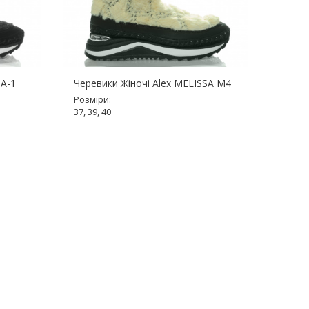
SA-1
Черевики Жіночі Alex MELISSA М4
Черев
07119
Розміри:
37, 39, 40
Розмір
Немає