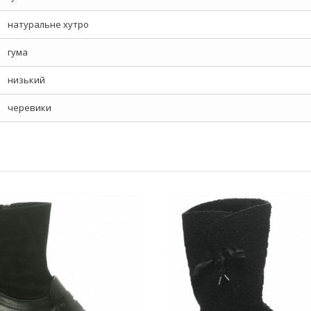
натуральне хутро
гума
низький
черевики