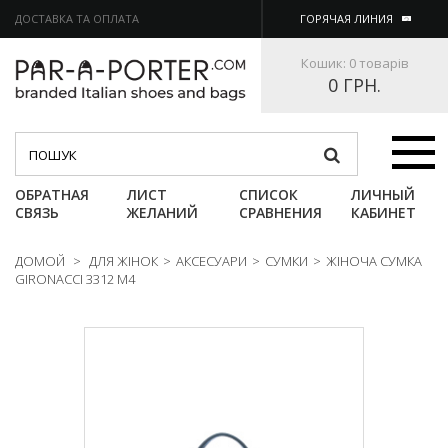
ДОСТАВКА ТА ОПЛАТА
ГОРЯЧАЯ ЛИНИЯ
Кошик:
0 товарів
0 ГРН.
Категории
ОБРАТНАЯ
ЛИСТ
СПИСОК
ЛИЧНЫЙ
СВЯЗЬ
ЖЕЛАНИЙ
СРАВНЕНИЯ
КАБИНЕТ
ДОМОЙ
>
ДЛЯ ЖІНОК
>
АКСЕСУАРИ
>
СУМКИ
>
ЖІНОЧА СУМКА
GIRONACCI 3312 M4