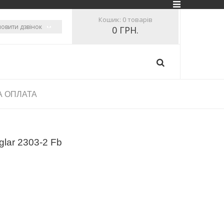
Кошик:
0 товарів
овити дзвінок
0 ГРН.
А ОПЛАТА
glar 2303-2 Fb