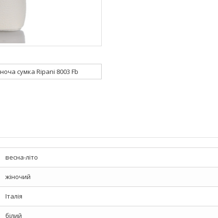
іноча сумка Ripani 8003 Fb
весна-літо
жіночий
Італія
білий