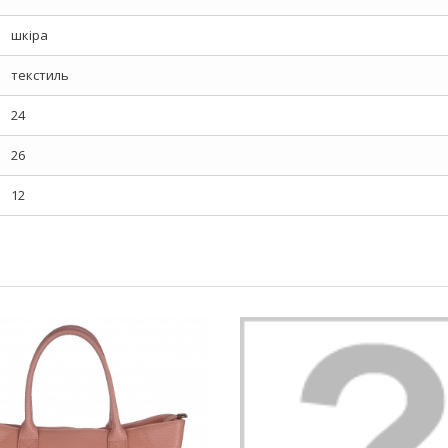
шкіра
текстиль
24
26
12