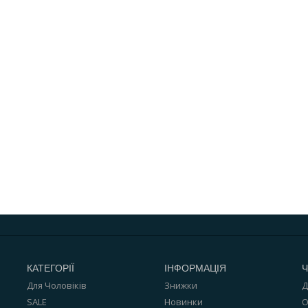
КАТЕГОРІЇ
ІНФОРМАЦІЯ
Ч
Для Чоловіків
Знижки
Д
SALE
Новинки
О