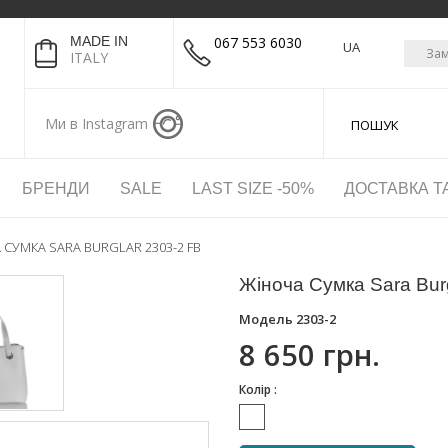
MADE IN
067 553 6030
UA
Зам
ITALY
Ми в Instagram
БРЕНДИ
SALE
LAST SIZE -50%
ДОСТАВКА Т
 СУМКА SARA BURGLAR 2303-2 FB
Жіноча Сумка Sara Bur
Модель
2303-2
8 650 грн.
Колір :