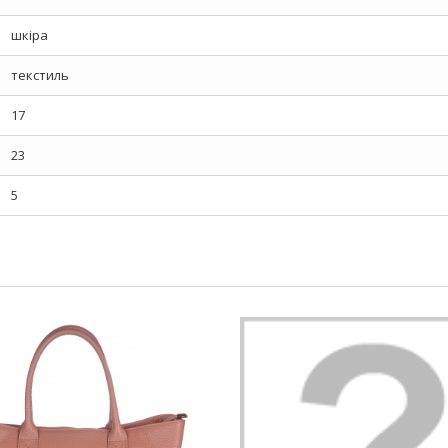
шкіра
текстиль
17
23
5