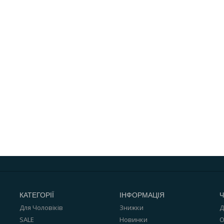
КАТЕГОРІЇ
ІНФОРМАЦІЯ
Ч
Для Чоловіків
Знижки
Д
SALE
Новинки
О