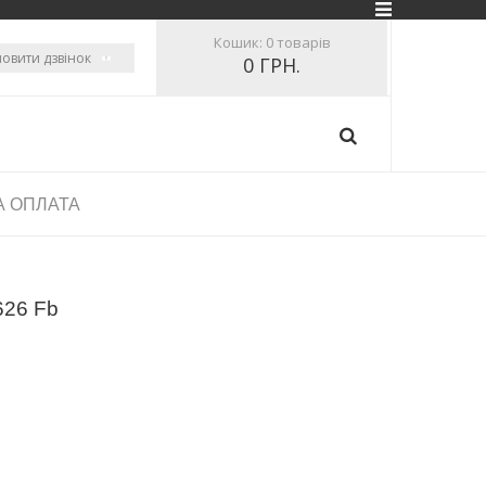
Кошик:
0 товарів
овити дзвінок
0 ГРН.
А ОПЛАТА
626 Fb