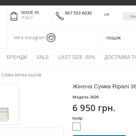
MADE IN
067 553 6030
UA
Зам
ITALY
Ми в Instagram
БРЕНДИ
SALE
LAST SIZE -50%
ДОСТАВКА Т
СУМКА RIPANI 3626 FB
Жіноча Сумка Ripani 3
Модель
3626
6 950 грн.
Колір :