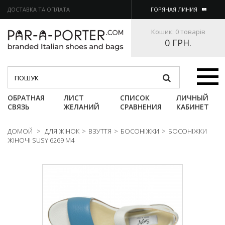
ДОСТАВКА ТА ОПЛАТА
ГОРЯЧАЯ ЛИНИЯ
Кошик:
0 товарів
0 ГРН.
Категории
ОБРАТНАЯ
ЛИСТ
СПИСОК
ЛИЧНЫЙ
СВЯЗЬ
ЖЕЛАНИЙ
СРАВНЕНИЯ
КАБИНЕТ
ДОМОЙ
>
ДЛЯ ЖІНОК
>
ВЗУТТЯ
>
БОСОНІЖКИ
>
БОСОНІЖКИ
ЖІНОЧІ SUSY 6269 M4