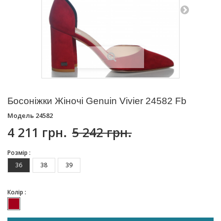
Босоніжки Жіночі Genuin Vivier 24582 Fb
Модель
24582
4 211 грн.
5 242 грн.
Розмір :
36
38
39
Колір :