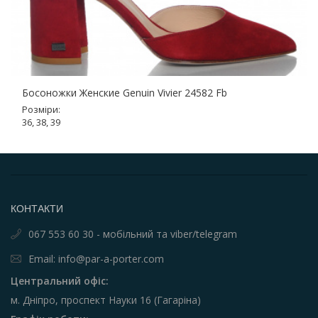
Босоножки Женские Genuin Vivier 24582 Fb
Розміри:
36, 38, 39
КОНТАКТИ
067 553 60 30 - мобільний та viber/telegram
Email: info@par-a-porter.com
Центральний офіс:
м. Дніпро, проспект Науки 16 (Гагаріна)