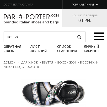
ДОСТАВКА ТА ОПЛАТА
ГОРЯЧАЯ ЛИНИЯ
Кошик:
0 товарів
0 ГРН.
Категории
ОБРАТНАЯ
ЛИСТ
СПИСОК
ЛИЧНЫЙ
СВЯЗЬ
ЖЕЛАНИЙ
СРАВНЕНИЯ
КАБИНЕТ
ДОМОЙ
>
ДЛЯ ЖІНОК
>
ВЗУТТЯ
>
БОСОНІЖКИ
>
БОСОНІЖКИ
ЖІНОЧІ LIU-JO 190043 FB