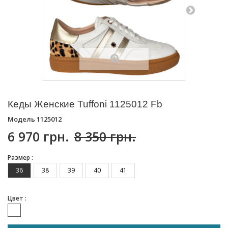
Кеды Женские Tuffoni 1125012 Fb
Модель
1125012
6 970 грн.
8 350 грн.
Размер :
36
38
39
40
41
Цвет :