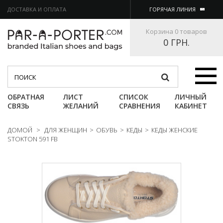
ДОСТАВКА И ОПЛАТА
ГОРЯЧАЯ ЛИНИЯ
Корзина
0 товаров
0 ГРН.
Категории
ОБРАТНАЯ
ЛИСТ
СПИСОК
ЛИЧНЫЙ
СВЯЗЬ
ЖЕЛАНИЙ
СРАВНЕНИЯ
КАБИНЕТ
ДОМОЙ
>
ДЛЯ ЖЕНЩИН
>
ОБУВЬ
>
КЕДЫ
>
КЕДЫ ЖЕНСКИЕ
STOKTON 591 FB