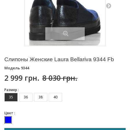
Слипоны Женские Laura Bellariva 9344 Fb
Модель
9344
2 999 грн.
8 030 грн.
Размер :
35
36
38
40
Цвет :