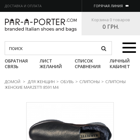
ДОСТАВКА И ОПЛАТА
ГОРЯЧАЯ ЛИНИЯ
Корзина
0 товаров
0 ГРН.
Категории
ОБРАТНАЯ
ЛИСТ
СПИСОК
ЛИЧНЫЙ
СВЯЗЬ
ЖЕЛАНИЙ
СРАВНЕНИЯ
КАБИНЕТ
ДОМОЙ
>
ДЛЯ ЖЕНЩИН
>
ОБУВЬ
>
СЛИПОНЫ
>
СЛИПОНЫ
ЖЕНСКИЕ MARZETTI 8591 M4