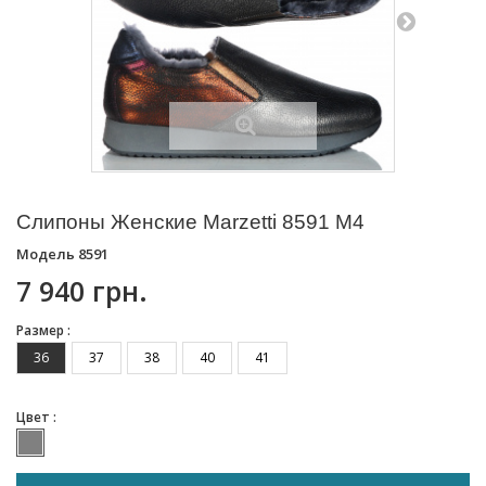
Слипоны Женские Marzetti 8591 M4
Модель
8591
7 940 грн.
Размер :
36
37
38
40
41
Цвет :