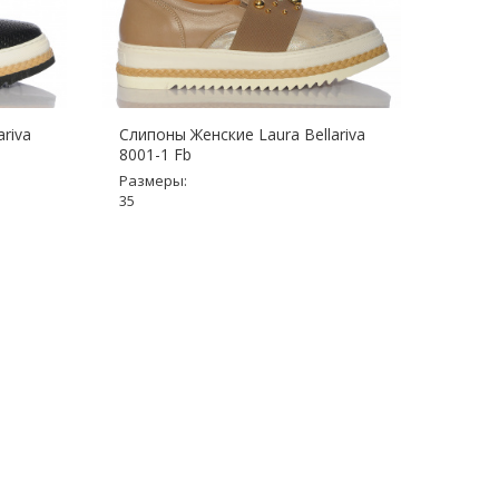
riva
Слипоны Женские Laura Bellariva
Слипо
8001-1 Fb
Разме
Размеры:
36
35