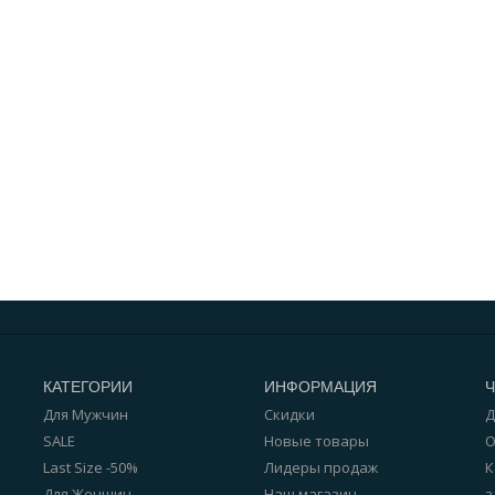
КАТЕГОРИИ
ИНФОРМАЦИЯ
Для Мужчин
Скидки
Д
SALE
Новые товары
О
Last Size -50%
Лидеры продаж
К
Для Женщин
Наш магазин
з