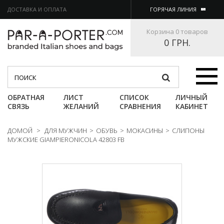
ДОСТАВКА И ОПЛАТА
ГОРЯЧАЯ ЛИНИЯ
Корзина
0 товаров
0 ГРН.
Категории
ОБРАТНАЯ
ЛИСТ
СПИСОК
ЛИЧНЫЙ
СВЯЗЬ
ЖЕЛАНИЙ
СРАВНЕНИЯ
КАБИНЕТ
ДОМОЙ
>
ДЛЯ МУЖЧИН
>
ОБУВЬ
>
МОКАСИНЫ
>
СЛИПОНЫ
МУЖСКИЕ GIAMPIERONICOLA 42803 FB