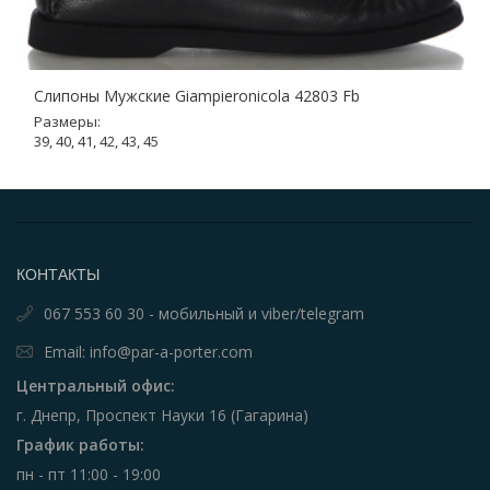
Слипоны Мужские Giampieronicola 42803 Fb
Размеры:
39, 40, 41, 42, 43, 45
КОНТАКТЫ
067 553 60 30 - мобильный и viber/telegram
Email: info@par-a-porter.com
Центральный офис:
г. Днепр, Проспект Науки 16 (Гагарина)
График работы:
пн - пт 11:00 - 19:00