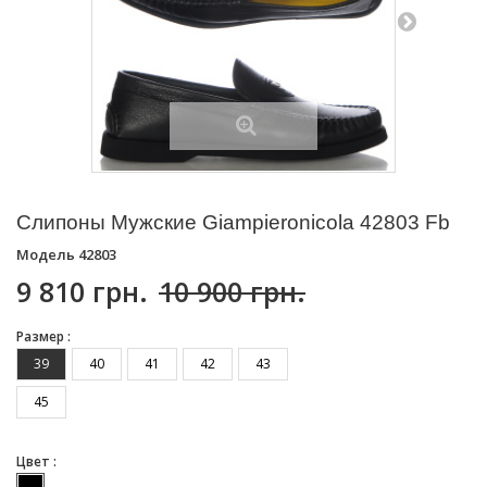
Слипоны Мужские Giampieronicola 42803 Fb
Модель
42803
9 810 грн.
10 900 грн.
Размер :
39
40
41
42
43
45
Цвет :