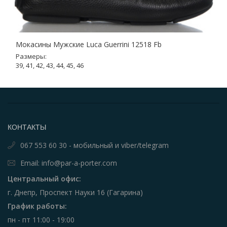
Мокасины Мужские Luca Guerrini 12518 Fb
Размеры:
39, 41, 42, 43, 44, 45, 46
КОНТАКТЫ
067 553 60 30 - мобильный и viber/telegram
Email: info@par-a-porter.com
Центральный офис:
г. Днепр, Проспект Науки 16 (Гагарина)
График работы:
пн - пт 11:00 - 19:00