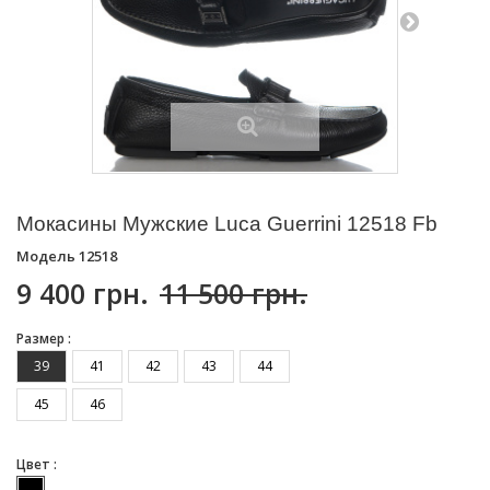
Мокасины Мужские Luca Guerrini 12518 Fb
Модель
12518
9 400 грн.
11 500 грн.
Размер :
39
41
42
43
44
45
46
Цвет :