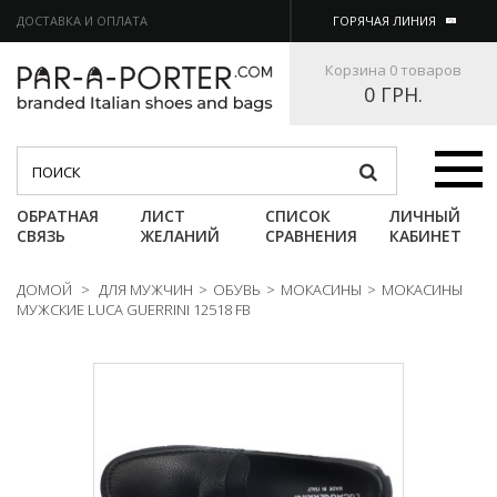
ДОСТАВКА И ОПЛАТА
ГОРЯЧАЯ ЛИНИЯ
Корзина
0 товаров
0 ГРН.
Категории
ОБРАТНАЯ
ЛИСТ
СПИСОК
ЛИЧНЫЙ
СВЯЗЬ
ЖЕЛАНИЙ
СРАВНЕНИЯ
КАБИНЕТ
ДОМОЙ
>
ДЛЯ МУЖЧИН
>
ОБУВЬ
>
МОКАСИНЫ
>
МОКАСИНЫ
МУЖСКИЕ LUCA GUERRINI 12518 FB