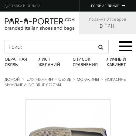
ДОСТАВКА И ОПЛАТА
ГОРЯЧАЯ ЛИНИЯ
Корзина
0 товаров
0 ГРН.
Категории
ОБРАТНАЯ
ЛИСТ
СПИСОК
ЛИЧНЫЙ
СВЯЗЬ
ЖЕЛАНИЙ
СРАВНЕНИЯ
КАБИНЕТ
ДОМОЙ
>
ДЛЯ МУЖЧИН
>
ОБУВЬ
>
МОКАСИНЫ
>
МОКАСИНЫ
МУЖСКИЕ ALDO BRUE 0727 M4