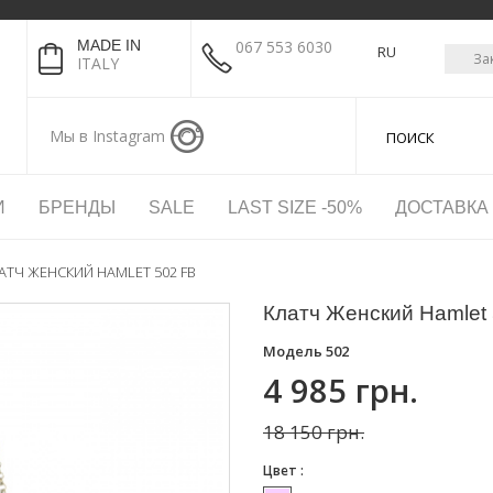
MADE IN
067 553 6030
RU
За
ITALY
Мы в Instagram
И
БРЕНДЫ
SALE
LAST SIZE -50%
ДОСТАВКА
АТЧ ЖЕНСКИЙ HAMLET 502 FB
Клатч Женский Hamlet
Модель
502
4 985 грн.
18 150 грн.
Цвет :