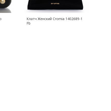
b
Клатч Женский Cromia 1402689-1
Клатч
Fb
Разме
Нет в