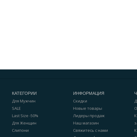
КАТЕГОРИИ
ИНФОРМАЦИЯ
Для Мужчин
Скидки
Д
SALE
Новые товары
О
Last Size -50%
Лидеры продаж
К
Для Женщин
Наш магазин
з
Слипони
Свяжитесь с нами
К