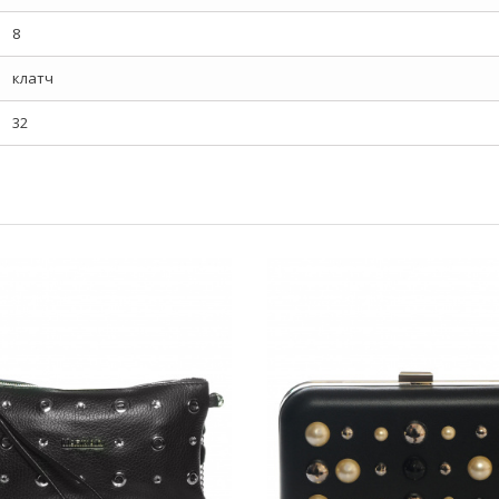
8
клатч
32