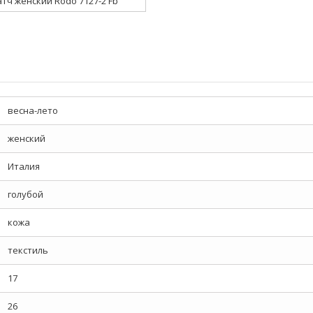
тч женский Rodo 7127-2 Fb
весна-лето
женский
Италия
голубой
кожа
текстиль
17
26