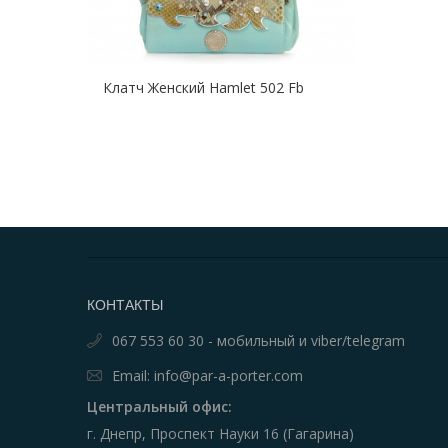
Клатч Женский Hamlet 502 Fb
КОНТАКТЫ
067 553 60 30 - мобильный и viber/telegram
Email: info@par-a-porter.com
Центральный офис:
г. Днепр, Проспект Науки 16 (Гагарина)