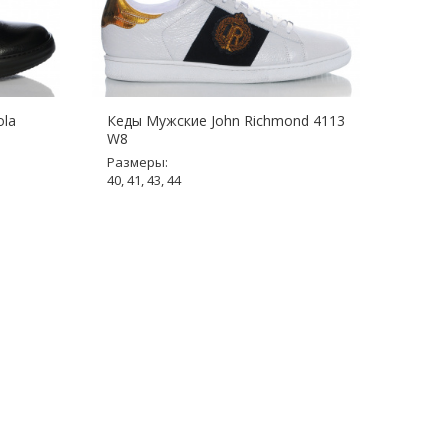
ola
Кеды Мужские John Richmond 4113
Кеды 
W8
4113-
Размеры:
Разме
40, 41, 43, 44
42, 43,