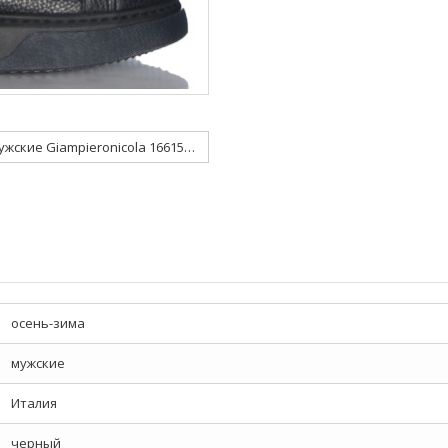
Кеды мужские Giampieronicola 166157 W8
осень-зима
мужские
Италия
черный