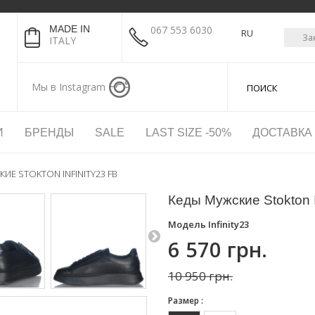
MADE IN
067 553 6030
RU
За
ITALY
Мы в Instagram
И
БРЕНДЫ
SALE
LAST SIZE -50%
ДОСТАВКА
ИЕ STOKTON INFINITY23 FB
Кеды Мужские Stokton I
Модель
Infinity23
6 570 грн.
10 950 грн.
Размер :