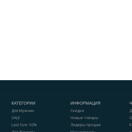
КАТЕГОРИИ
ИНФОРМАЦИЯ
Для Мужчин
Скидки
Д
SALE
Новые товары
О
Last Size -50%
Лидеры продаж
К
Для Женщин
Наш магазин
з