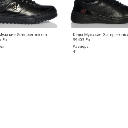
ужские Giampieronicola
Кеды Мужские Giampieronic
A Fb
39403 Fb
ры:
Размеры:
41