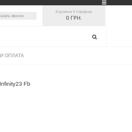
Корзина
0 товаров
казать звонок
0 ГРН.
 И ОПЛАТА
nfinity23 Fb