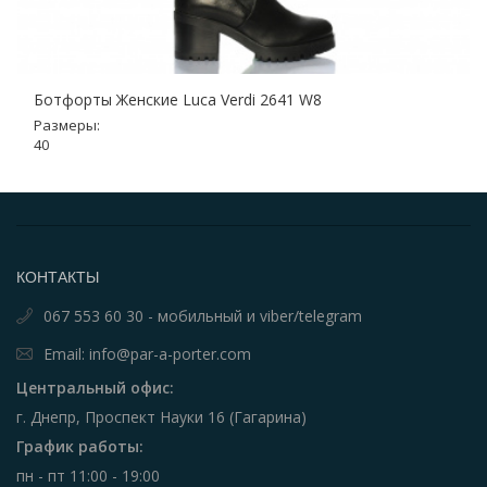
Ботфорты Женские Luca Verdi 2641 W8
Размеры:
40
КОНТАКТЫ
067 553 60 30 - мобильный и viber/telegram
Email: info@par-a-porter.com
Центральный офис:
г. Днепр, Проспект Науки 16 (Гагарина)
График работы:
пн - пт 11:00 - 19:00