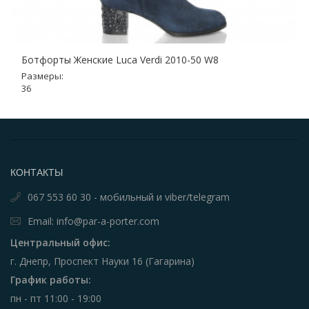
Ботфорты Женские Luca Verdi 2010-50 W8
Размеры:
36
КОНТАКТЫ
067 553 60 30 - мобильный и viber/telegram
Email: info@par-a-porter.com
Центральный офис:
г. Днепр, Проспект Науки 16 (Гагарина)
График работы:
пн - пт 11:00 - 19:00