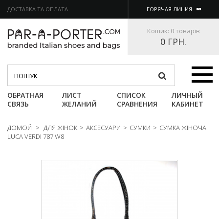
ДОСТАВКА ТА ОПЛАТА
ГОРЯЧАЯ ЛИНИЯ
Кошик:
0 товарів
0 ГРН.
Категории
ОБРАТНАЯ
ЛИСТ
СПИСОК
ЛИЧНЫЙ
СВЯЗЬ
ЖЕЛАНИЙ
СРАВНЕНИЯ
КАБИНЕТ
ДОМОЙ
>
ДЛЯ ЖІНОК
>
АКСЕСУАРИ
>
СУМКИ
>
СУМКА ЖІНОЧА
LUCA VERDI 787 W8