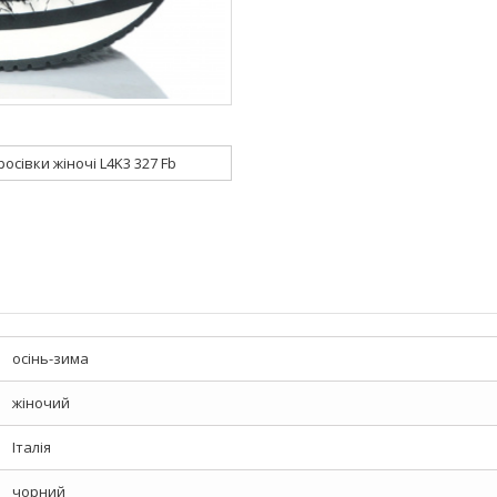
росівки жіночі L4K3 327 Fb
осінь-зима
жіночий
Італія
чорний