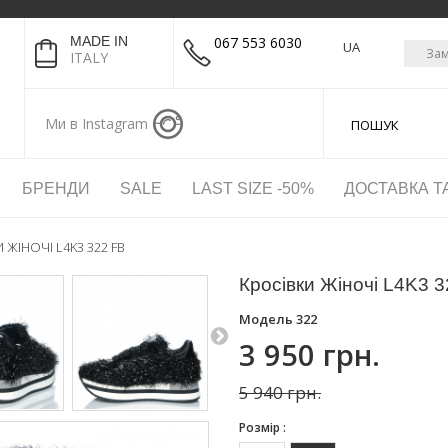
MADE IN
067 553 6030
UA
Зам
ITALY
Ми в Instagram
БРЕНДИ
SALE
LAST SIZE -50%
ДОСТАВКА Т
 ЖІНОЧІ L4K3 322 FB
Кросівки Жіночі L4K3 3
Модель
322
3 950 грн.
5 940 грн.
Розмір :