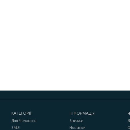
КАТЕГОРІЇ
ІНФОРМАЦІЯ
Ч
Для Чоловіків
Знижки
Д
SALE
Новинки
О