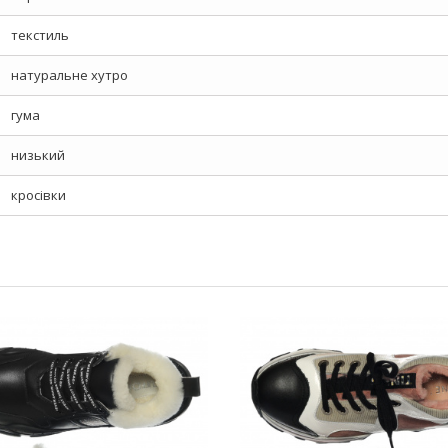
текстиль
натуральне хутро
гума
низький
кросівки