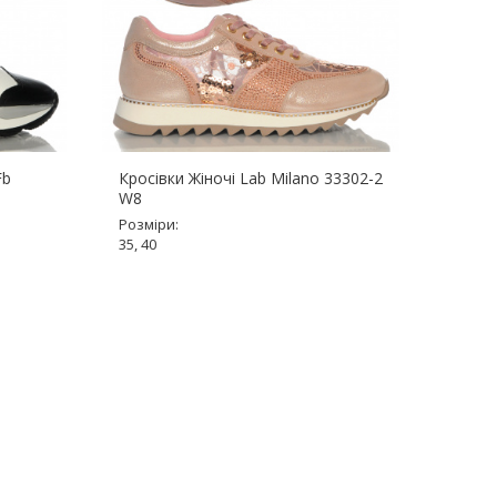
Fb
Кросівки Жіночі Lab Milano 33302-2
Кросі
W8
Розмір
Розміри:
37
35, 40