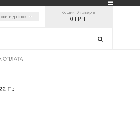
Кошик:
0 товарів
овити дзвінок
0 ГРН.
А ОПЛАТА
22 Fb