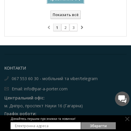
Показать всё
1
2
3
КОНТАКТИ
067 553 60 30 - мобільний та viber/telegram
Email: info@par-a-porter.com
Центральний офіс:
м. Дніпро, проспект Науки 16 (Гагаріна)
Графік роботи:
Дізнайтесь першим про знижки та новинки!
пн - пт 11:00 - 19:00
Зберегти
КАТЕГОРІЇ