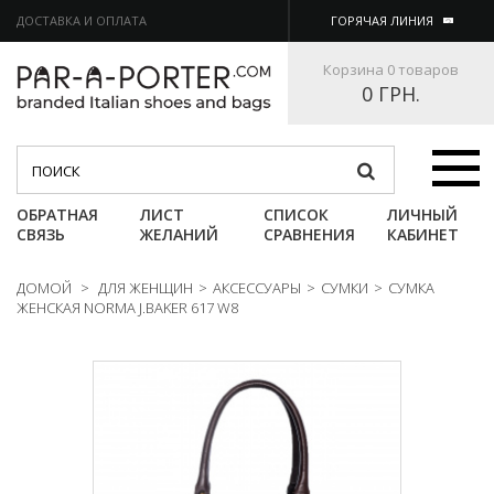
ДОСТАВКА И ОПЛАТА
ГОРЯЧАЯ ЛИНИЯ
Корзина
0 товаров
0 ГРН.
Категории
ОБРАТНАЯ
ЛИСТ
СПИСОК
ЛИЧНЫЙ
СВЯЗЬ
ЖЕЛАНИЙ
СРАВНЕНИЯ
КАБИНЕТ
ДОМОЙ
>
ДЛЯ ЖЕНЩИН
>
АКСЕССУАРЫ
>
СУМКИ
>
СУМКА
ЖЕНСКАЯ NORMA J.BAKER 617 W8