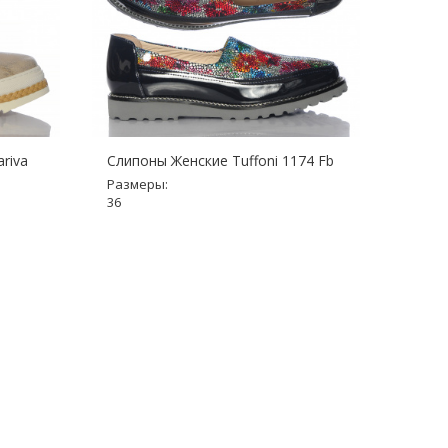
riva
Слипоны Женские Tuffoni 1174 Fb
Слипо
Размеры:
Разме
36
36