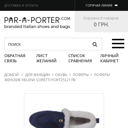
ДОСТАВКА И ОПЛАТА
ГОРЯЧАЯ ЛИНИЯ
Корзина
0 товаров
0 ГРН.
Категории
ОБРАТНАЯ
ЛИСТ
СПИСОК
ЛИЧНЫЙ
СВЯЗЬ
ЖЕЛАНИЙ
СРАВНЕНИЯ
КАБИНЕТ
ДОМОЙ
>
ДЛЯ ЖЕНЩИН
>
ОБУВЬ
>
ЛОФЕРЫ
>
ЛОФЕРЫ
ЖЕНСКИЕ HELENA SORETTI FORT25|21 FB