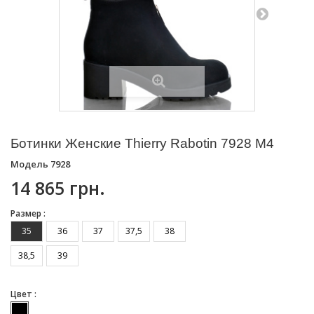
Ботинки Женские Thierry Rabotin 7928 M4
Модель
7928
14 865 грн.
Размер :
35
36
37
37,5
38
38,5
39
Цвет :