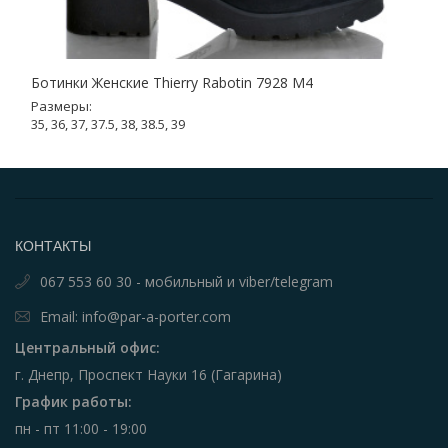
Ботинки Женские Thierry Rabotin 7928 M4
Размеры:
35, 36, 37, 37.5, 38, 38.5, 39
КОНТАКТЫ
067 553 60 30 - мобильный и viber/telegram
Email: info@par-a-porter.com
Центральный офис:
г. Днепр, Проспект Науки 16 (Гагарина)
График работы:
пн - пт 11:00 - 19:00