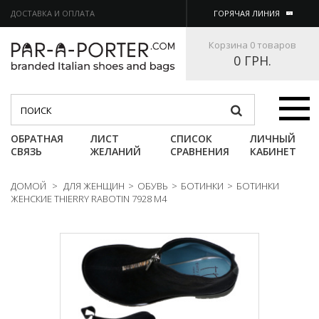
ДОСТАВКА И ОПЛАТА
ГОРЯЧАЯ ЛИНИЯ
Корзина
0 товаров
0 ГРН.
Категории
ОБРАТНАЯ
ЛИСТ
СПИСОК
ЛИЧНЫЙ
СВЯЗЬ
ЖЕЛАНИЙ
СРАВНЕНИЯ
КАБИНЕТ
ДОМОЙ
>
ДЛЯ ЖЕНЩИН
>
ОБУВЬ
>
БОТИНКИ
>
БОТИНКИ
ЖЕНСКИЕ THIERRY RABOTIN 7928 M4