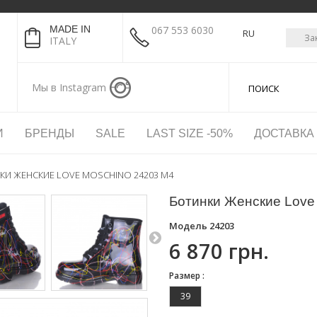
MADE IN
067 553 6030
RU
За
ITALY
Мы в Instagram
И
БРЕНДЫ
SALE
LAST SIZE -50%
ДОСТАВКА
КИ ЖЕНСКИЕ LOVE MOSCHINO 24203 M4
Ботинки Женские Love
Модель
24203
6 870 грн.
Размер :
39