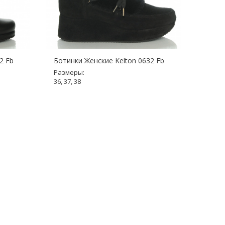
2 Fb
Ботинки Женские Kelton 0632 Fb
Ботин
Размеры:
Разме
36, 37, 38
36