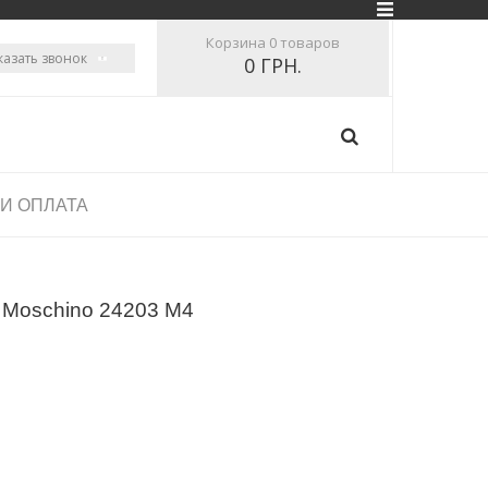
Корзина
0 товаров
казать звонок
0 ГРН.
 И ОПЛАТА
 Moschino 24203 M4