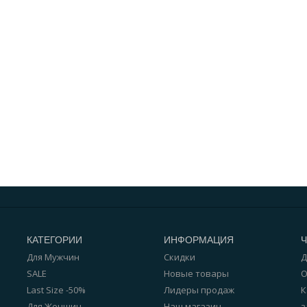
КАТЕГОРИИ
ИНФОРМАЦИЯ
Для Мужчин
Скидки
Д
SALE
Новые товары
О
Last Size -50%
Лидеры продаж
К
Для Женщин
Наш магазин
з