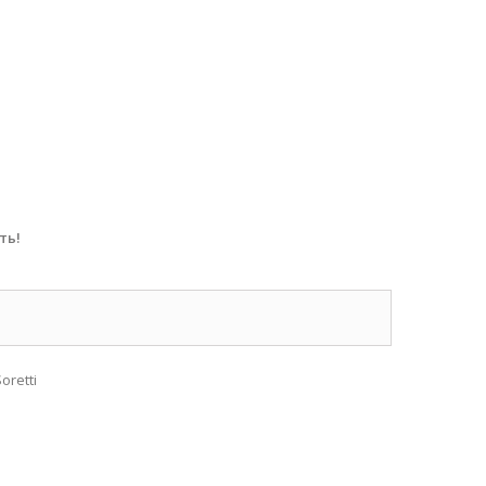
ть!
oretti