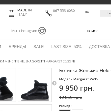
MADE IN
067 553 6030
RU
За
ITALY
Мы в Instagram
И
БРЕНДЫ
SALE
LAST SIZE -50%
ДОСТАВКА
И ЖЕНСКИЕ HELENA SORETTI MARGARET 25/35 FB
Ботинки Женские Helena
Модель
Margaret 25/35
9 950 грн.
12 850 грн.
Размер :