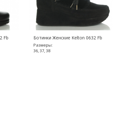
2 Fb
Ботинки Женские Kelton 0632 Fb
Ботин
Размеры:
Разме
36, 37, 38
36