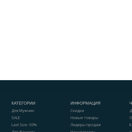
КАТЕГОРИИ
ИНФОРМАЦИЯ
Для Мужчин
Скидки
Д
SALE
Новые товары
О
Last Size -50%
Лидеры продаж
К
Для Женщин
Наш магазин
з