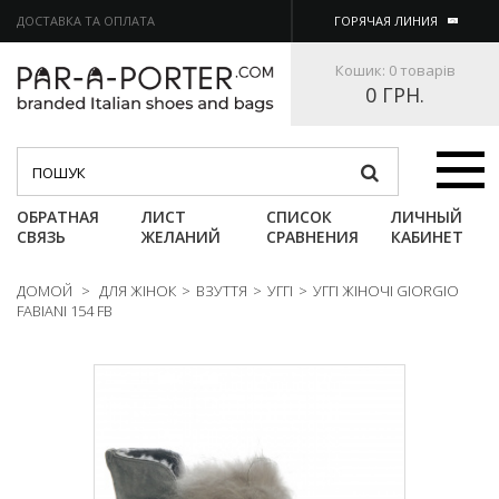
ДОСТАВКА ТА ОПЛАТА
ГОРЯЧАЯ ЛИНИЯ
Кошик:
0 товарів
0 ГРН.
Категории
ОБРАТНАЯ
ЛИСТ
СПИСОК
ЛИЧНЫЙ
СВЯЗЬ
ЖЕЛАНИЙ
СРАВНЕНИЯ
КАБИНЕТ
ДОМОЙ
>
ДЛЯ ЖІНОК
>
ВЗУТТЯ
>
УГГІ
>
УГГІ ЖІНОЧІ GIORGIO
FABIANI 154 FB