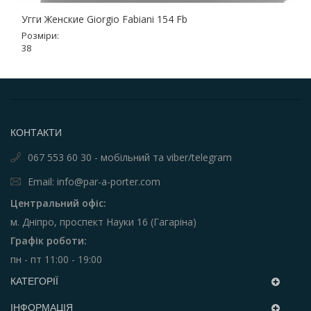
Угги Женские Giorgio Fabiani 154 Fb
Розміри:
38
КОНТАКТИ
067 553 60 30 - мобільний та viber/telegram
Email: info@par-a-porter.com
Центральний офіс:
м. Дніпро, проспект Науки 16 (Гагаріна)
Графік роботи:
пн - пт 11:00 - 19:00
КАТЕГОРІЇ
ІНФОРМАЦІЯ