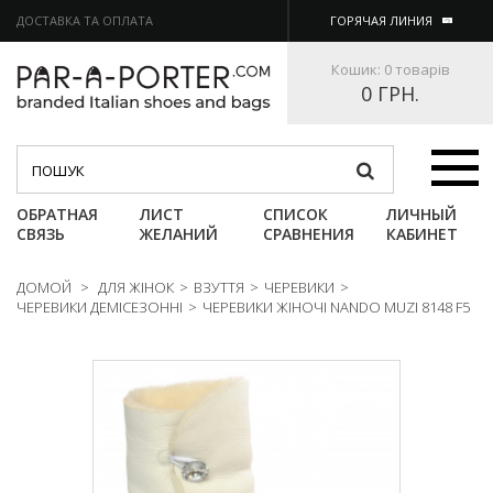
ДОСТАВКА ТА ОПЛАТА
ГОРЯЧАЯ ЛИНИЯ
Кошик:
0 товарів
0 ГРН.
Категории
ОБРАТНАЯ
ЛИСТ
СПИСОК
ЛИЧНЫЙ
СВЯЗЬ
ЖЕЛАНИЙ
СРАВНЕНИЯ
КАБИНЕТ
ДОМОЙ
>
ДЛЯ ЖІНОК
>
ВЗУТТЯ
>
ЧЕРЕВИКИ
>
ЧЕРЕВИКИ ДЕМІСЕЗОННІ
>
ЧЕРЕВИКИ ЖІНОЧІ NANDO MUZI 8148 F5