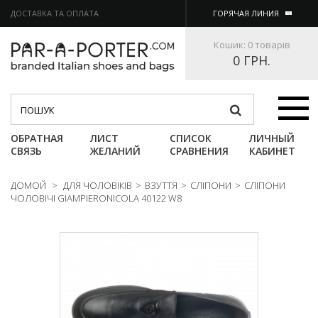
ДОСТАВКА ТА ОПЛАТА
ГОРЯЧАЯ ЛИНИЯ
Кошик:
0 товарів
0 ГРН.
Категории
ОБРАТНАЯ
ЛИСТ
СПИСОК
ЛИЧНЫЙ
СВЯЗЬ
ЖЕЛАНИЙ
СРАВНЕНИЯ
КАБИНЕТ
ДОМОЙ
>
ДЛЯ ЧОЛОВІКІВ
>
ВЗУТТЯ
>
СЛІПОНИ
>
СЛІПОНИ
ЧОЛОВІЧІ GIAMPIERONICOLA 40122 W8