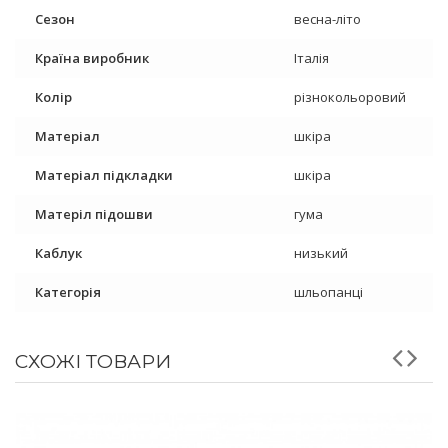
Сезон
весна-літо
Країна виробник
Італія
Колір
різнокольоровий
Матеріал
шкіра
Матеріал підкладки
шкіра
Матеріл підошви
гума
Каблук
низький
Категорія
шльопанці
СХОЖІ ТОВАРИ