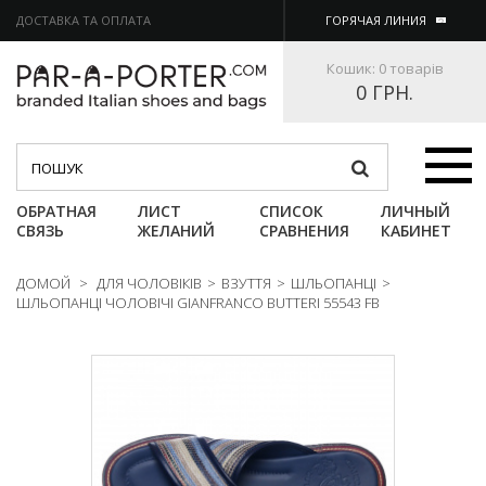
ДОСТАВКА ТА ОПЛАТА
ГОРЯЧАЯ ЛИНИЯ
Кошик:
0 товарів
0 ГРН.
Категории
ОБРАТНАЯ
ЛИСТ
СПИСОК
ЛИЧНЫЙ
СВЯЗЬ
ЖЕЛАНИЙ
СРАВНЕНИЯ
КАБИНЕТ
ДОМОЙ
>
ДЛЯ ЧОЛОВІКІВ
>
ВЗУТТЯ
>
ШЛЬОПАНЦІ
>
ШЛЬОПАНЦІ ЧОЛОВІЧІ GIANFRANCO BUTTERI 55543 FB