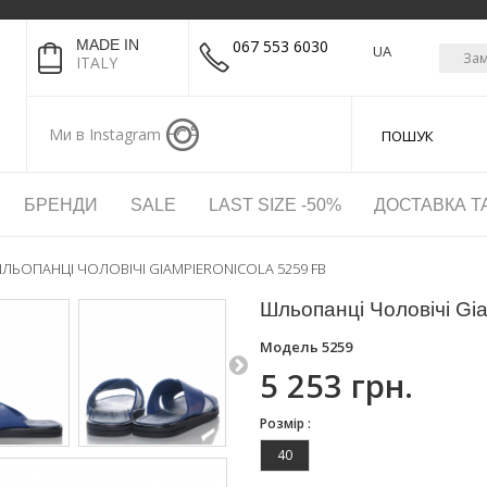
MADE IN
067 553 6030
UA
Зам
ITALY
Ми в Instagram
БРЕНДИ
SALE
LAST SIZE -50%
ДОСТАВКА Т
ЛЬОПАНЦІ ЧОЛОВІЧІ GIAMPIERONICOLA 5259 FB
Шльопанці Чоловічі Gia
Модель
5259
5 253 грн.
Розмір :
40