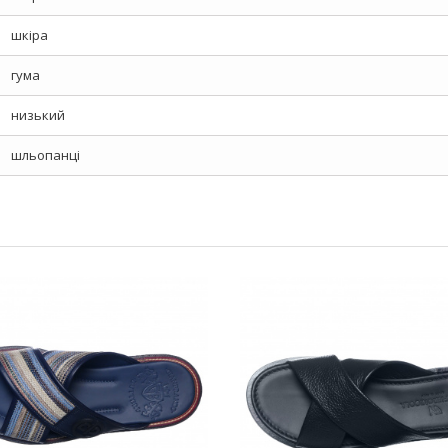
шкіра
гума
низький
шльопанці