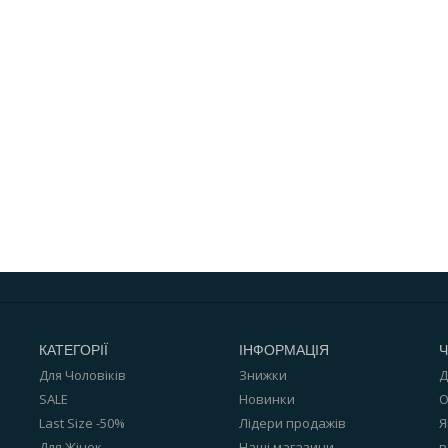
КАТЕГОРІЇ
ІНФОРМАЦІЯ
Ч
Для Чоловіків
Знижки
Д
SALE
Новинки
О
Last Size -50%
Лідери продажів
Я
Для Жінок
Наші магазини
в