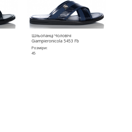
Шльопанці Чоловічі
Шльоп
Giampieronicola 5453 Fb
Розмір
Розміри:
Немає
45