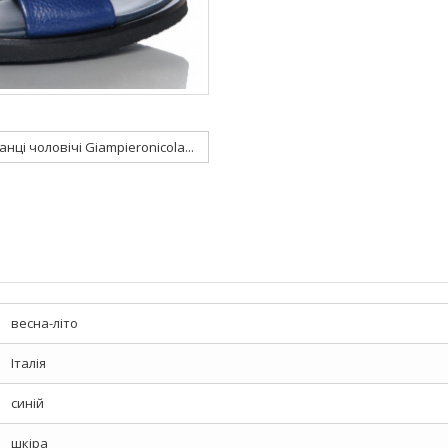
ці чоловічі Giampieronicola...
весна-літо
Італія
синій
шкіра