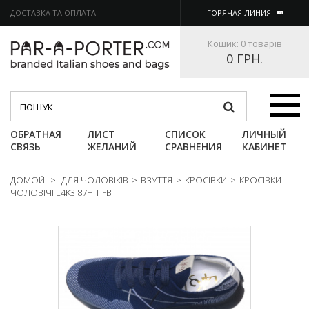
ДОСТАВКА ТА ОПЛАТА
ГОРЯЧАЯ ЛИНИЯ
Кошик:
0 товарів
0 ГРН.
Категории
ОБРАТНАЯ
ЛИСТ
СПИСОК
ЛИЧНЫЙ
СВЯЗЬ
ЖЕЛАНИЙ
СРАВНЕНИЯ
КАБИНЕТ
ДОМОЙ
>
ДЛЯ ЧОЛОВІКІВ
>
ВЗУТТЯ
>
КРОСІВКИ
>
КРОСІВКИ
ЧОЛОВІЧІ L4K3 87HIT FB