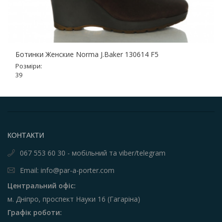
Ботинки Женские Norma J.Baker 130614 F5
Розміри:
39
КОНТАКТИ
067 553 60 30 - мобільний та viber/telegram
Email: info@par-a-porter.com
Центральний офіс:
м. Дніпро, проспект Науки 16 (Гагаріна)
Графік роботи: