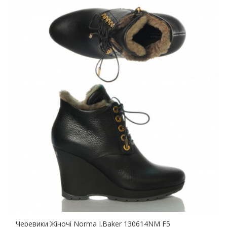
Черевики Жіночі Norma J.Baker 130614NM F5