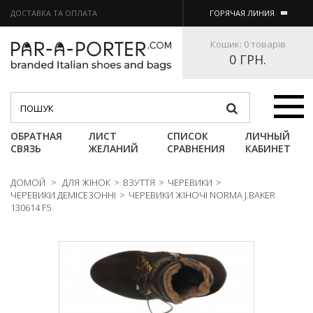
ДОСТАВКА ТА ОПЛАТА
ГОРЯЧАЯ ЛИНИЯ
Кошик:
0 товарів
0 ГРН.
Категории
ОБРАТНАЯ
ЛИСТ
СПИСОК
ЛИЧНЫЙ
СВЯЗЬ
ЖЕЛАНИЙ
СРАВНЕНИЯ
КАБИНЕТ
ДОМОЙ
>
ДЛЯ ЖІНОК
>
ВЗУТТЯ
>
ЧЕРЕВИКИ
>
ЧЕРЕВИКИ ДЕМІСЕЗОННІ
>
ЧЕРЕВИКИ ЖІНОЧІ NORMA J.BAKER
130614 F5