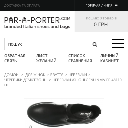
ДОСТАВКА ТА ОПЛАТА
ГОРЯЧАЯ ЛИНИЯ
Кошик:
0 товарів
0 ГРН.
Категории
ОБРАТНАЯ
ЛИСТ
СПИСОК
ЛИЧНЫЙ
СВЯЗЬ
ЖЕЛАНИЙ
СРАВНЕНИЯ
КАБИНЕТ
ДОМОЙ
>
ДЛЯ ЖІНОК
>
ВЗУТТЯ
>
ЧЕРЕВИКИ
>
ЧЕРЕВИКИ ДЕМІСЕЗОННІ
>
ЧЕРЕВИКИ ЖІНОЧІ GENUIN VIVIER 48110
FB