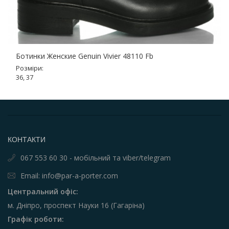
Ботинки Женские Genuin Vivier 48110 Fb
Розміри:
36, 37
КОНТАКТИ
067 553 60 30 - мобільний та viber/telegram
Email: info@par-a-porter.com
Центральний офіс:
м. Дніпро, проспект Науки 16 (Гагаріна)
Графік роботи: