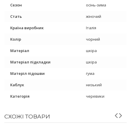
Сезон
осінь-зима
Стать
жіночий
Країна виробник
Італія
Колір
чорний
Матеріал
шкіра
Матеріал підкладки
шкіра
Матеріл підошви
гума
Каблук
низький
Категорія
черевики
СХОЖІ ТОВАРИ