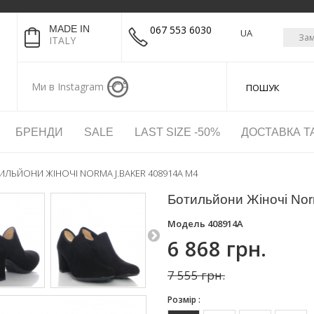
MADE IN
067 553 6030
UA
Зам
ITALY
Ми в Instagram
БРЕНДИ
SALE
LAST SIZE -50%
ДОСТАВКА Т
ИЛЬЙОНИ ЖІНОЧІ NORMA J.BAKER 408914A M4
Ботильйони Жіночі No
Модель
408914A
6 868 грн.
7 555 грн.
Розмір :