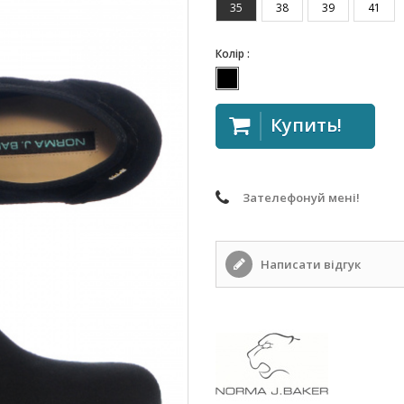
35
38
39
41
Колір :
Купить!
Зателефонуй мені!
Написати відгук