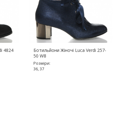
di 4824
Ботильйони Жіночі Luca Verdi 257-
Ботил
50 W8
40494
Розміри:
Розмір
36, 37
36