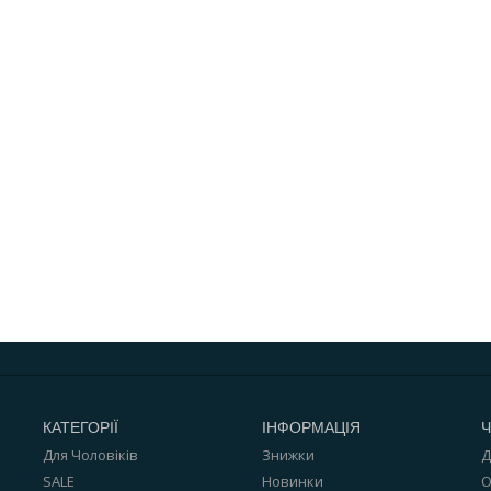
КАТЕГОРІЇ
ІНФОРМАЦІЯ
Ч
Для Чоловіків
Знижки
Д
SALE
Новинки
О