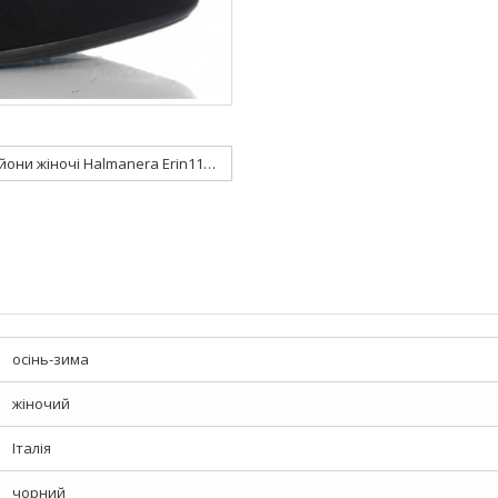
Ботильйони жіночі Halmanera Erin11 M4
осінь-зима
жіночий
Італія
чорний