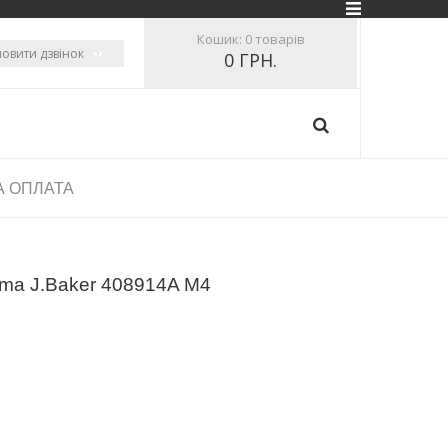
Кошик:
0 товарів
овити дзвінок
0 ГРН.
А ОПЛАТА
rma J.Baker 408914A M4