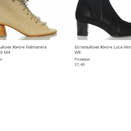
ьйони Жіночі Halmanera
Ботильйони Жіночі Luca Ver
20 M4
W8
и:
Розміри:
37, 40