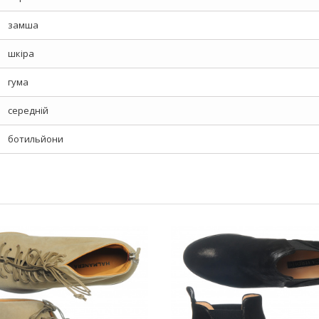
замша
шкіра
гума
середній
ботильйони