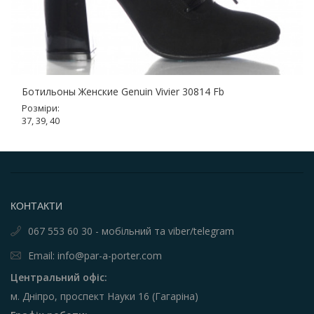
Ботильоны Женские Genuin Vivier 30814 Fb
Розміри:
37, 39, 40
КОНТАКТИ
067 553 60 30 - мобільний та viber/telegram
Email: info@par-a-porter.com
Центральний офіс:
м. Дніпро, проспект Науки 16 (Гагаріна)