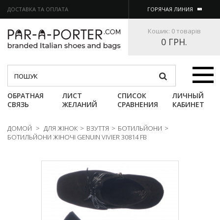
ДОСТАВКА ТА ОПЛАТА
ГОРЯЧАЯ ЛИНИЯ
Кошик:
0 товарів
0 ГРН.
Категории
ОБРАТНАЯ
ЛИСТ
СПИСОК
ЛИЧНЫЙ
СВЯЗЬ
ЖЕЛАНИЙ
СРАВНЕНИЯ
КАБИНЕТ
ДОМОЙ
>
ДЛЯ ЖІНОК
>
ВЗУТТЯ
>
БОТИЛЬЙОНИ
>
БОТИЛЬЙОНИ ЖІНОЧІ GENUIN VIVIER 30814 FB