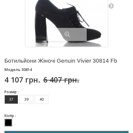
Ботильйони Жіночі Genuin Vivier 30814 Fb
Модель
30814
4 107 грн.
6 407 грн.
Розмір :
37
39
40
Колір :