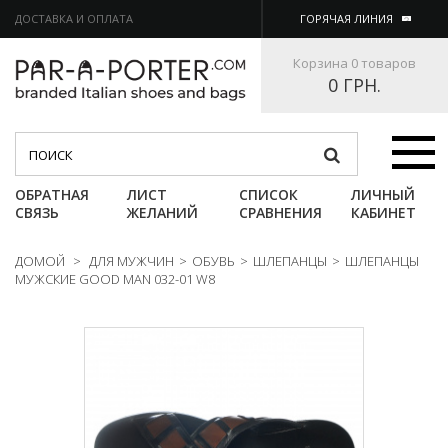
ДОСТАВКА И ОПЛАТА
ГОРЯЧАЯ ЛИНИЯ
Корзина
0 товаров
0 ГРН.
Категории
ОБРАТНАЯ
ЛИСТ
СПИСОК
ЛИЧНЫЙ
СВЯЗЬ
ЖЕЛАНИЙ
СРАВНЕНИЯ
КАБИНЕТ
ДОМОЙ
>
ДЛЯ МУЖЧИН
>
ОБУВЬ
>
ШЛЕПАНЦЫ
>
ШЛЕПАНЦЫ
МУЖСКИЕ GOOD MAN 032-01 W8