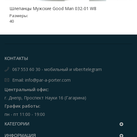
Шлепанцы Мужские Good Man 032-01 W8
Размеры:
40
КОНТАКТЫ
067 553 60 30 - мобильный и viber/telegram
Email: info@par-a-porter.com
Центральный офис:
г. Днепр, Проспект Науки 16 (Гагарина)
График работы:
пн - пт 11:00 - 19:00
КАТЕГОРИИ
ИНФОРМАЦИЯ