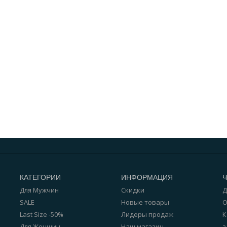
КАТЕГОРИИ
ИНФОРМАЦИЯ
Для Мужчин
Скидки
Д
SALE
Новые товары
О
Last Size -50%
Лидеры продаж
К
Для Женщин
Наш магазин
з