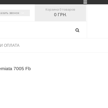
Корзина
0 товаров
казать звонок
0 ГРН.
 И ОПЛАТА
miata 7005 Fb