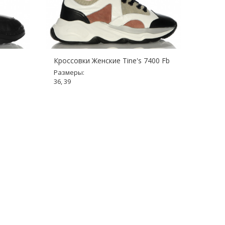
Кроссовки Женские Tine's 7400 Fb
Кросс
33302
Размеры:
36, 39
Разме
35, 40